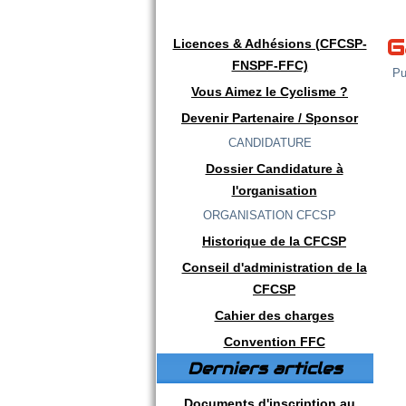
G
Licences & Adhésions (CFCSP-
FNSPF-FFC)
Pu
Vous Aimez le Cyclisme ?
Devenir Partenaire / Sponsor
CANDIDATURE
Dossier Candidature à
l'organisation
ORGANISATION CFCSP
Historique de la CFCSP
Conseil d'administration de la
CFCSP
Cahier des charges
Convention FFC
Derniers articles
Documents d'inscription au